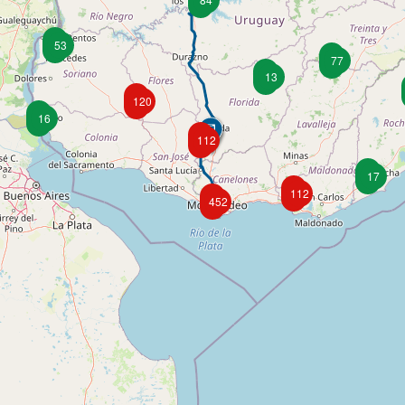
53
77
13
120
16
112
17
112
452