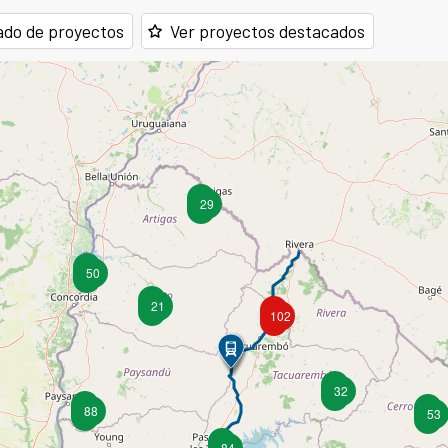
ado de proyectos
Ver proyectos destacados
29
50
21
102
32
88
53
84