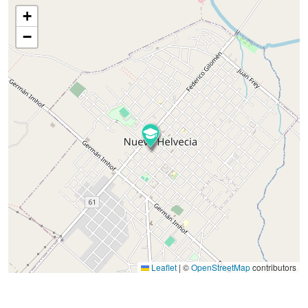
+
−
Leaflet
|
©
OpenStreetMap
contributors