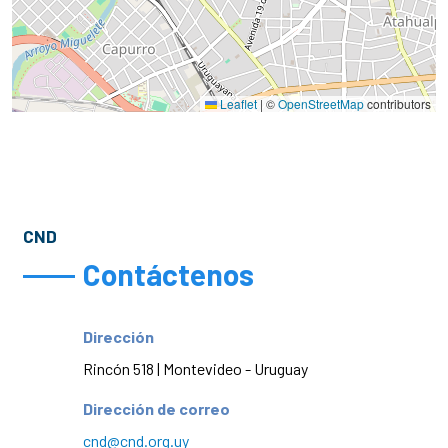
Leaflet
|
©
OpenStreetMap
contributors
CND
Contáctenos
Dirección
Rincón 518 | Montevideo - Uruguay
Dirección de correo
cnd@cnd.org.uy