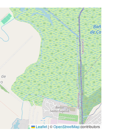
Leaflet
|
©
OpenStreetMap
contributors