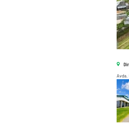
Di
Avda. 