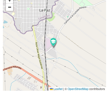
−
Leaflet
|
©
OpenStreetMap
contributors