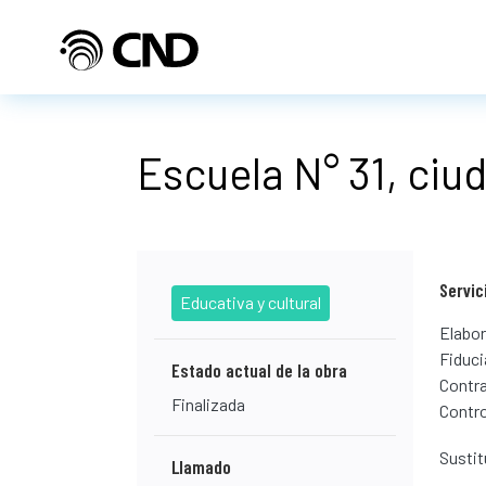
Pasar al contenido principal
Escuela N° 31, ciud
Servic
Educativa y cultural
Elabor
Fiduci
Estado actual de la obra
Contra
Finalizada
Contro
Sustit
Llamado