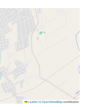
Leaflet
|
©
OpenStreetMap
contributors