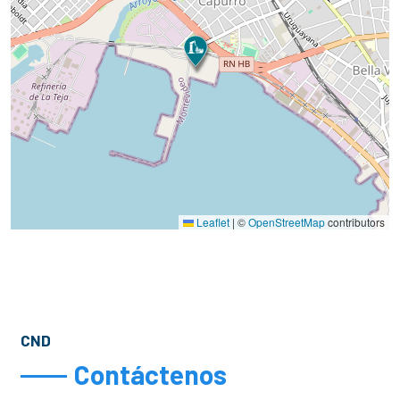
Leaflet
|
©
OpenStreetMap
contributors
CND
Contáctenos