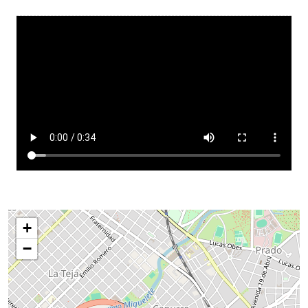
Video file
+
−