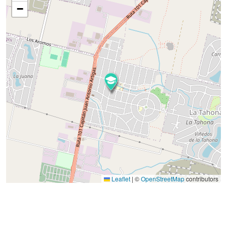
−
Leaflet
|
©
OpenStreetMap
contributors