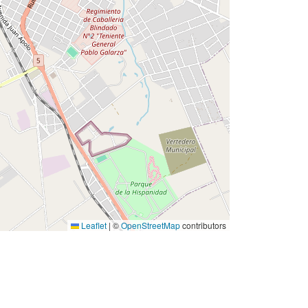
Leaflet
|
©
OpenStreetMap
contributors