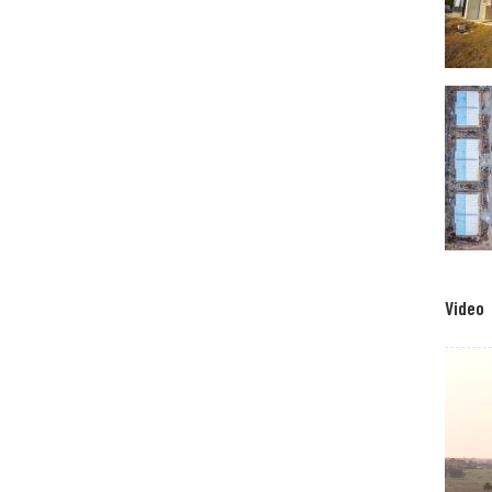
Video
Video f