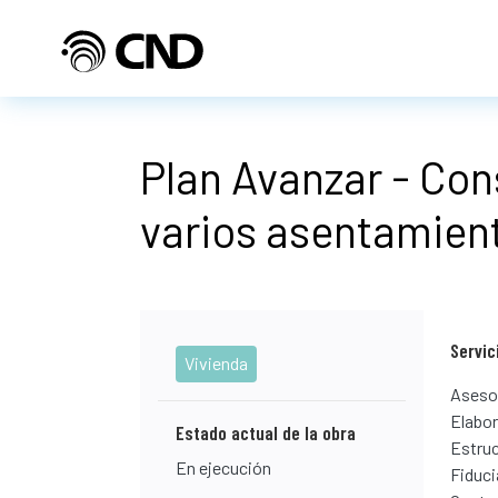
Pasar al contenido principal
Plan Avanzar - Con
varios asentamien
Servic
Vivienda
Asesor
Elabor
Estado actual de la obra
Estruc
En ejecución
Fiduci