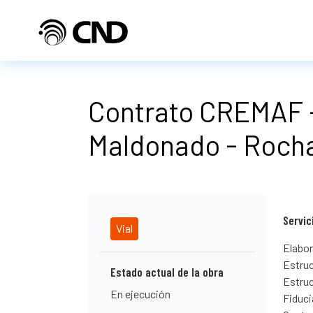
Pasar al contenido principal
Contrato CREMAF -
Maldonado - Roch
Servic
Vial
Elabor
Estruc
Estado actual de la obra
Estruc
En ejecución
Fiduci