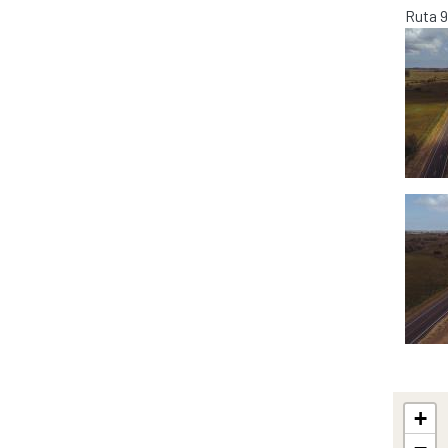
Ruta 9
+