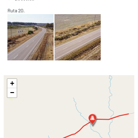
Ruta 20.
+
−