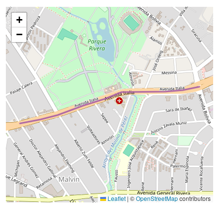
+
−
Leaflet
|
©
OpenStreetMap
contributors