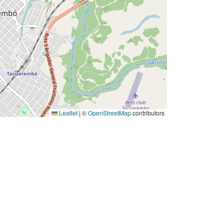
Leaflet
|
©
OpenStreetMap
contributors