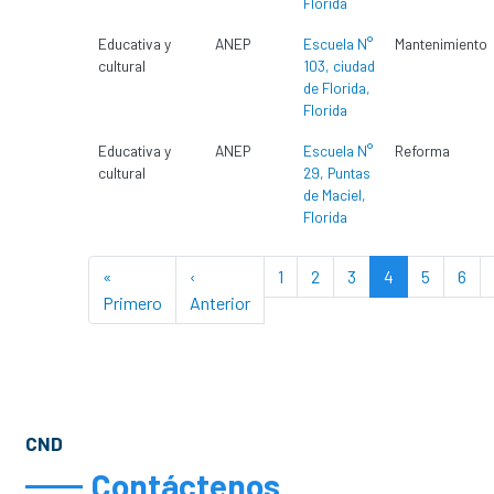
Florida
Educativa y
ANEP
Escuela N°
Mantenimiento
cultural
103, ciudad
de Florida,
Florida
Educativa y
ANEP
Escuela N°
Reforma
cultural
29, Puntas
de Maciel,
Florida
Paginación
«
‹
1
2
3
4
5
6
First page
Previous page
Primero
Anterior
CND
Contáctenos