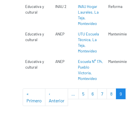
Educativa y
INAU 2
INAU Hogar
Reforma
cultural
Laureles, La
Teja,
Montevideo
Educativa y
ANEP
UTU Escuela
Mantenimie
cultural
Técnica, La
Teja,
Montevideo
Educativa y
ANEP
Escuela N° 174,
Mantenimie
cultural
Pueblo
Victoria,
Montevideo
Paginación
«
‹
…
5
6
7
8
9
First page
Previous page
Primero
Anterior