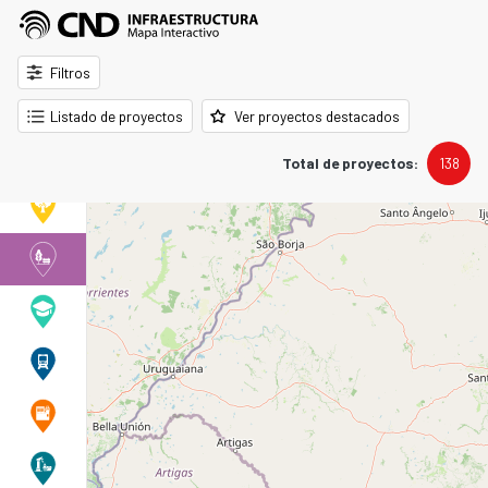
Pasar al contenido principal
Filtros
Listado de proyectos
Ver proyectos destacados
138
Total de proyectos: