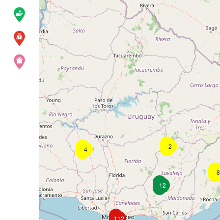
2
4
8
12
112